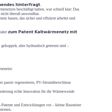
𝗻𝗱𝗲𝘀 𝗵𝗶𝗻𝘁𝗲𝗿𝗳𝗿𝗮𝗴𝘁.
rmenetzen beschäftigt haben, war schnell klar: Das
d nicht überall anwendbar.
tz bauen, das sicher und effizient arbeitet und
𝘂𝗺 𝗣𝗮𝘁𝗲𝗻𝘁 𝗞𝗮𝗹𝘁𝘄𝗮̈𝗿𝗺𝗲𝗻𝗲𝘁𝘇 𝗺𝗶𝘁
 gekoppelt, aber hydraulisch getrennt sind –
ärmenetze
er passiv regenerieren, PV-Stromüberschüsse
sforderung echte Innovation für die Wärmewende
-Patente und Entwicklungen vor – kleine Bausteine
ystemen.