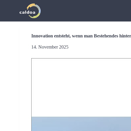
Z
u
m
I
n
h
Innovation entsteht, wenn man Bestehendes hinter
a
l
14. November 2025
t
s
p
r
i
n
g
e
n