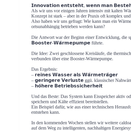
𝗜𝗻𝗻𝗼𝘃𝗮𝘁𝗶𝗼𝗻 𝗲𝗻𝘁𝘀𝘁𝗲𝗵𝘁, 𝘄𝗲𝗻𝗻 𝗺𝗮𝗻 𝗕𝗲𝘀𝘁𝗲𝗵
Als wir uns vor einigen Jahren intensiv mit kalten Wä
Konzept ist stark – aber in der Praxis oft komplex un
Also haben wir uns gefragt: Wie kann man ein Wärmene
ortsunabhängig betrieben werden kann?
Die Antwort war der Beginn einer Entwicklung, die später 
𝗕𝗼𝗼𝘀𝘁𝗲𝗿-𝗪𝗮̈𝗿𝗺𝗲𝗽𝘂𝗺𝗽𝗲 führte.
Die Idee: Zwei geschlossene Kreisläufe, die thermisch
verbunden über eine Booster-Wärmepumpe.
Das Ergebnis:
– 𝗿𝗲𝗶𝗻𝗲𝘀 𝗪𝗮𝘀𝘀𝗲𝗿 𝗮𝗹𝘀 𝗪𝗮̈𝗿𝗺𝗲𝘁𝗿𝗮̈𝗴𝗲𝗿
– 𝗴𝗲𝗿𝗶𝗻𝗴𝗲𝗿𝗲 𝗩𝗲𝗿𝗹𝘂𝘀𝘁𝗲 ggü. klassischer Nahw
– 𝗵𝗼̈𝗵𝗲𝗿𝗲 𝗕𝗲𝘁𝗿𝗶𝗲𝗯𝘀𝘀𝗶𝗰𝗵𝗲𝗿𝗵𝗲𝗶𝘁
Und das Beste: Das System kann Eisspeicher aktiv od
speichern und Kälte effizient bereitstellen.
Ein Beispiel dafür, wie aus einer technischen Herau
entstehen kann.
In den kommenden Wochen stellen wir weitere caldoa
auf dem Weg zu intelligenten, nachhaltigen Energies