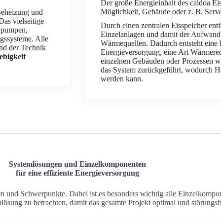
Der große Energieinhalt des caldoa Eis
Möglichkeit, Gebäude oder z. B. Serv
 Beheizung und
s vielseitige
Durch einen zentralen Eisspeicher entfä
mepumpen,
Einzelanlagen und damit der Aufwand f
ngssysteme. Alle
Wärmequellen. Dadurch entsteht eine b
and der Technik
Energieversorgung, eine Art Wärmere
ebigkeit
einzelnen Gebäuden oder Prozessen w
das System zurückgeführt, wodurch He
werden kann.
Systemlösungen und Einzelkomponenten
für eine effiziente Energieversorgung
en und Schwerpunkte. Dabei ist es besonders wichtig alle Einzelkomp
mlösung zu betrachten, damit das gesamte Projekt optimal und störungsfr