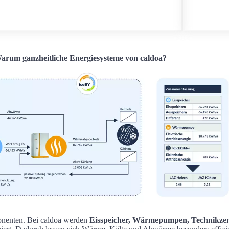
arum ganzheitliche Energiesysteme von caldoa?
onenten. Bei caldoa werden
Eisspeicher, Wärmepumpen, Technikzen