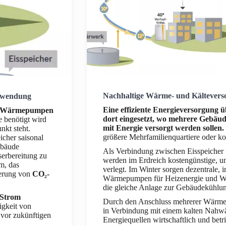
Nachhaltige Wärme- und Kältevers
anwendung
Eine effiziente Energieversorgung 
nd Wärmepumpen
dort eingesetzt, wo mehrere Gebäud
e benötigt wird
mit Energie versorgt werden sollen.
nkt steht.
größere Mehrfamilienquartiere oder k
cher saisonal
ebäude
Als Verbindung zwischen Eisspeicher
serbereitung zu
werden im Erdreich kostengünstige, u
m, das
verlegt. Im Winter sorgen dezentrale, i
ierung von
CO₂-
Wärmepumpen für Heizenergie und W
die gleiche Anlage zur Gebäudekühlu
 Strom
Durch den Anschluss mehrerer Wärmep
igkeit von
in Verbindung mit einem kalten Nahw
 vor zukünftigen
Energiequellen wirtschaftlich und betr