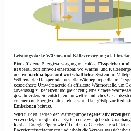
Leistungsstarke Wärme- und Kälteversorgung als Einzel
Eine effiziente Energieversorgung mit caldoa
Eisspeicher u
ist überall dort sinnvoll einsetzbar, wo Wärme- und Kälteenergi
und ein
nachhaltiges und wirtschaftliches System
im Mittelpu
Während der Heizperiode nutzt die Wärmepumpe die im Eisspei
gespeicherte Umweltenergie als effiziente Wärmequelle, um G
zuverlässig zu beheizen und gleichzeitig eine sichere Warmwas
gewährleisten. So entsteht ein umweltfreundliches Gesamtsyste
erneuerbare Energie optimal einsetzt und langfristig zur Reduz
Emissionen
beiträgt.
Wird für den Betrieb der Wärmepumpe
regenerativ erzeugter
verwendet, ermöglicht das System eine weitgehende Unabhäng
fossilen Energieträgern wie Öl und Gas. Gleichzeitig schützt es
Energiepreissteigerungen und erhöht die Versorgungssicherheit.