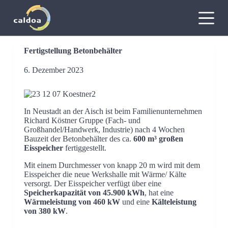
Z
u
m
I
n
Fertigstellung Betonbehälter
h
a
6. Dezember 2023
l
t
s
p
r
In Neustadt an der Aisch ist beim Familienunternehmen
i
Richard Köstner Gruppe (Fach- und
n
Großhandel/Handwerk, Industrie) nach 4 Wochen
g
Bauzeit der Betonbehälter des ca.
600 m³ großen
e
Eisspeicher
fertiggestellt.
n
Mit einem Durchmesser von knapp 20 m wird mit dem
Eisspeicher die neue Werkshalle mit Wärme/ Kälte
versorgt. Der Eisspeicher verfügt über eine
Speicherkapazität von 45.900 kWh
, hat eine
Wärmeleistung von 460 kW
und eine
Kälteleistung
von 380 kW
.