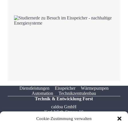
1. Juni 2026
H3Ö – Fortschritt auf der
Zielgeraden
Mehr
13. Mai 2026
Exkursion Eisspeicher:
Dienstleistungen
Eisspeicher
Wärmepumpen
Ostfalia Hochschule zu
Automation
Technikzentralenbau
Besuch im H3Ö
Technik & Entwicklung Forst
Mehr
caldoa GmbH
Karl-Wirth-Strasse 10
76694 Forst
Cookie-Zustimmung verwalten