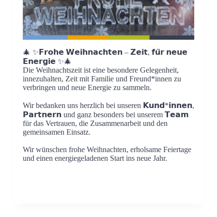
🎄 ✨𝗙𝗿𝗼𝗵𝗲 𝗪𝗲𝗶𝗵𝗻𝗮𝗰𝗵𝘁𝗲𝗻 – 𝗭𝗲𝗶𝘁, 𝗳𝘂̈𝗿 𝗻𝗲𝘂𝗲
𝗘𝗻𝗲𝗿𝗴𝗶𝗲 ✨🎄
Die Weihnachtszeit ist eine besondere Gelegenheit,
innezuhalten, Zeit mit Familie und Freund*innen zu
verbringen und neue Energie zu sammeln.
Wir bedanken uns herzlich bei unseren 𝗞𝘂𝗻𝗱*𝗶𝗻𝗻𝗲𝗻,
𝗣𝗮𝗿𝘁𝗻𝗲𝗿𝗻 und ganz besonders bei unserem 𝗧𝗲𝗮𝗺
für das Vertrauen, die Zusammenarbeit und den
gemeinsamen Einsatz.
Wir wünschen frohe Weihnachten, erholsame Feiertage
und einen energiegeladenen Start ins neue Jahr.