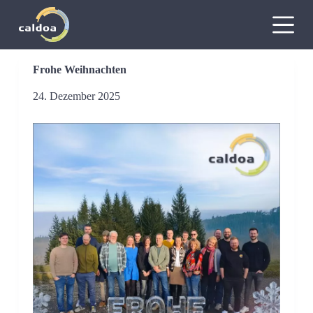
Z
u
m
I
n
Frohe Weihnachten
h
a
24. Dezember 2025
l
t
s
p
r
i
n
g
e
n