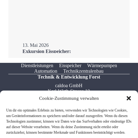
13. Mai 2026
Exkursion Eisspeicher:
Ostfalia Hochschule zu
Besuch im H3Ö
Dienstleistungen
Eisspeicher
Wärmepumpen
Automation
Technikzentralenbau
Mehr
Technik & Entwicklung Forst
caldoa GmbH
Karl-Wirth-Strasse 10
76694 Forst
Cookie-Zustimmung verwalten
Tel: +49 7251 / 322 549 5
Um dir ein optimales Erlebnis zu bieten, verwenden wir Technologien wie Cookies,
Fax: +49 7541 / 599 767 8
um Geräteinformationen zu speichern und/oder darauf zuzugreifen. Wenn du diesen
Email: info[at]caldoa.de
Technologien zustimmst, können wir Daten wie das Surfverhalten oder eindeutige IDs
auf dieser Website verarbeiten. Wenn du deine Zustimmung nicht erteilst oder
zurückziehst, können bestimmte Merkmale und Funktionen beeinträchtigt werden.
Verwaltung Friedrichshafen