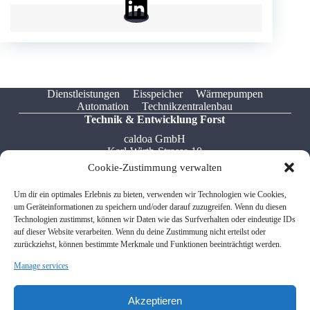
Dienstleistungen
Eisspeicher
Wärmepumpen
Automation
Technikzentralenbau
Technik & Entwicklung Forst
caldoa GmbH
Karl-Wirth-Strasse 10
76694 Forst
Cookie-Zustimmung verwalten
Tel: +49 7251 / 322 549 5
Um dir ein optimales Erlebnis zu bieten, verwenden wir Technologien wie Cookies,
Fax: +49 7541 / 599 767 8
um Geräteinformationen zu speichern und/oder darauf zuzugreifen. Wenn du diesen
Email: info[at]caldoa.de
Technologien zustimmst, können wir Daten wie das Surfverhalten oder eindeutige IDs
auf dieser Website verarbeiten. Wenn du deine Zustimmung nicht erteilst oder
zurückziehst, können bestimmte Merkmale und Funktionen beeinträchtigt werden.
Verwaltung Friedrichshafen
Manage services
caldoa GmbH
Donaustrasse 12
88046 Friedrichshafen
Akzeptieren