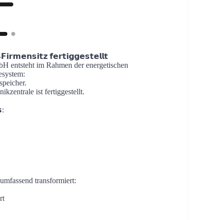
𝗿𝗺𝗲𝗻𝘀𝗶𝘁𝘇 𝗳𝗲𝗿𝘁𝗶𝗴𝗴𝗲𝘀𝘁𝗲𝗹𝗹𝘁
mbH entsteht im Rahmen der energetischen
esystem:
speicher.
ikzentrale ist fertiggestellt.
:
mfassend transformiert:
rt