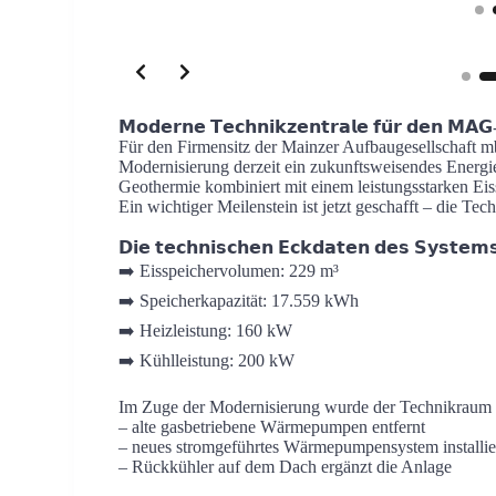
Slide 2 of 3
𝗠𝗼𝗱𝗲𝗿𝗻𝗲 𝗧𝗲𝗰𝗵𝗻𝗶𝗸𝘇𝗲𝗻𝘁𝗿𝗮𝗹𝗲 𝗳𝘂̈𝗿 𝗱𝗲𝗻 𝗠𝗔𝗚-𝗙
Für den Firmensitz der Mainzer Aufbaugesellschaft 
Modernisierung derzeit ein zukunftsweisendes Energi
Geothermie kombiniert mit einem leistungsstarken Eis
Ein wichtiger Meilenstein ist jetzt geschafft – die Techn
𝗗𝗶𝗲 𝘁𝗲𝗰𝗵𝗻𝗶𝘀𝗰𝗵𝗲𝗻 𝗘𝗰𝗸𝗱𝗮𝘁𝗲𝗻 𝗱𝗲𝘀 𝗦𝘆𝘀𝘁𝗲𝗺
➡️ Eisspeichervolumen: 229 m³
➡️ Speicherkapazität: 17.559 kWh
➡️ Heizleistung: 160 kW
➡️ Kühlleistung: 200 kW
Im Zuge der Modernisierung wurde der Technikraum u
– alte gasbetriebene Wärmepumpen entfernt
– neues stromgeführtes Wärmepumpensystem installie
– Rückkühler auf dem Dach ergänzt die Anlage