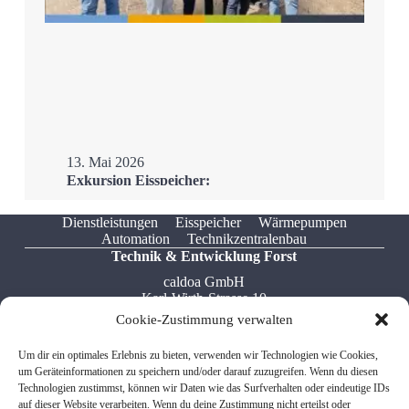
13. Mai 2026
Exkursion Eisspeicher:
Ostfalia Hochschule zu
Besuch im H3Ö
Dienstleistungen
Eisspeicher
Wärmepumpen
Automation
Technikzentralenbau
Mehr
Technik & Entwicklung Forst
caldoa GmbH
Karl-Wirth-Strasse 10
76694 Forst
Cookie-Zustimmung verwalten
Tel: +49 7251 / 322 549 5
Um dir ein optimales Erlebnis zu bieten, verwenden wir Technologien wie Cookies,
Fax: +49 7541 / 599 767 8
um Geräteinformationen zu speichern und/oder darauf zuzugreifen. Wenn du diesen
Email: info[at]caldoa.de
Technologien zustimmst, können wir Daten wie das Surfverhalten oder eindeutige IDs
auf dieser Website verarbeiten. Wenn du deine Zustimmung nicht erteilst oder