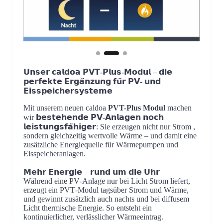
𝗨𝗻𝘀𝗲𝗿 𝗰𝗮𝗹𝗱𝗼𝗮 𝗣𝗩𝗧-𝗣𝗹𝘂𝘀‑𝗠𝗼𝗱𝘂𝗹 – 𝗱𝗶𝗲
𝗽𝗲𝗿𝗳𝗲𝗸𝘁𝗲 𝗘𝗿𝗴𝗮̈𝗻𝘇𝘂𝗻𝗴 𝗳𝘂̈𝗿 𝗣𝗩‑ 𝘂𝗻𝗱
𝗘𝗶𝘀𝘀𝗽𝗲𝗶𝗰𝗵𝗲𝗿𝘀𝘆𝘀𝘁𝗲𝗺𝗲
Mit unserem neuen caldoa
PVT-Plus Modul
machen
wir 𝗯𝗲𝘀𝘁𝗲𝗵𝗲𝗻𝗱𝗲 𝗣𝗩‑𝗔𝗻𝗹𝗮𝗴𝗲𝗻 𝗻𝗼𝗰𝗵
𝗹𝗲𝗶𝘀𝘁𝘂𝗻𝗴𝘀𝗳𝗮̈𝗵𝗶𝗴𝗲𝗿: Sie erzeugen nicht nur Strom ,
sondern gleichzeitig wertvolle Wärme – und damit eine
zusätzliche Energiequelle für Wärmepumpen und
Eisspeicheranlagen.
𝗠𝗲𝗵𝗿 𝗘𝗻𝗲𝗿𝗴𝗶𝗲 – 𝗿𝘂𝗻𝗱 𝘂𝗺 𝗱𝗶𝗲 𝗨𝗵𝗿
Während eine PV‑Anlage nur bei Licht Strom liefert,
erzeugt ein PVT‑Modul tagsüber Strom und Wärme,
und gewinnt zusätzlich auch nachts und bei diffusem
Licht thermische Energie. So entsteht ein
kontinuierlicher, verlässlicher Wärmeeintrag.