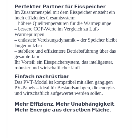
𝗣𝗲𝗿𝗳𝗲𝗸𝘁𝗲𝗿 𝗣𝗮𝗿𝘁𝗻𝗲𝗿 𝗳𝘂̈𝗿 𝗘𝗶𝘀𝘀𝗽𝗲𝗶𝗰𝗵𝗲𝗿
Im Zusammenspiel mit dem Eisspeicher entsteht ein
hoch effizientes Gesamtsystem:
– höhere Quelltemperaturen für die Wärmepumpe
– bessere COP‑Werte im Vergleich zu Luft-
Wärmepumpen
– entlastete Vereisungsdynamik – der Speicher bleibt
länger nutzbar
– stabilere und effizientere Betriebsführung über das
gesamte Jahr
Ihr Vorteil: ein Eisspeichersystem, das intelligenter,
robuster und wirtschaftlicher läuft.
𝗘𝗶𝗻𝗳𝗮𝗰𝗵 𝗻𝗮𝗰𝗵𝗿𝘂̈𝘀𝘁𝗯𝗮𝗿
Das PVT‑Modul ist kompatibel mit allen gängigen
PV‑Panels – ideal für Bestandsanlagen, die energie-
und wirtschaftlich aufgewertet werden sollen.
𝗠𝗲𝗵𝗿 𝗘𝗳𝗳𝗶𝘇𝗶𝗲𝗻𝘇. 𝗠𝗲𝗵𝗿 𝗨𝗻𝗮𝗯𝗵𝗮̈𝗻𝗴𝗶𝗴𝗸𝗲𝗶𝘁.
𝗠𝗲𝗵𝗿 𝗘𝗻𝗲𝗿𝗴𝗶𝗲 𝗮𝘂𝘀 𝗱𝗲𝗿𝘀𝗲𝗹𝗯𝗲𝗻 𝗙𝗹𝗮̈𝗰𝗵𝗲.