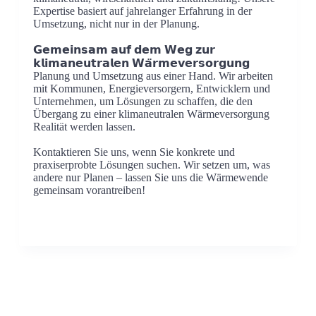
Expertise basiert auf jahrelanger Erfahrung in der
Umsetzung, nicht nur in der Planung.
𝗚𝗲𝗺𝗲𝗶𝗻𝘀𝗮𝗺 𝗮𝘂𝗳 𝗱𝗲𝗺 𝗪𝗲𝗴 𝘇𝘂𝗿
𝗸𝗹𝗶𝗺𝗮𝗻𝗲𝘂𝘁𝗿𝗮𝗹𝗲𝗻 𝗪𝗮̈𝗿𝗺𝗲𝘃𝗲𝗿𝘀𝗼𝗿𝗴𝘂𝗻𝗴
Planung und Umsetzung aus einer Hand. Wir arbeiten
mit Kommunen, Energieversorgern, Entwicklern und
Unternehmen, um Lösungen zu schaffen, die den
Übergang zu einer klimaneutralen Wärmeversorgung
Realität werden lassen.
Kontaktieren Sie uns, wenn Sie konkrete und
praxiserprobte Lösungen suchen. Wir setzen um, was
andere nur Planen – lassen Sie uns die Wärmewende
gemeinsam vorantreiben!