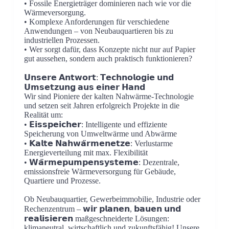
• Fossile Energieträger dominieren nach wie vor die
Wärmeversorgung.
• Komplexe Anforderungen für verschiedene
Anwendungen – von Neubauquartieren bis zu
industriellen Prozessen.
• Wer sorgt dafür, dass Konzepte nicht nur auf Papier
gut aussehen, sondern auch praktisch funktionieren?
𝗨𝗻𝘀𝗲𝗿𝗲 𝗔𝗻𝘁𝘄𝗼𝗿𝘁: 𝗧𝗲𝗰𝗵𝗻𝗼𝗹𝗼𝗴𝗶𝗲 𝘂𝗻𝗱
𝗨𝗺𝘀𝗲𝘁𝘇𝘂𝗻𝗴 𝗮𝘂𝘀 𝗲𝗶𝗻𝗲𝗿 𝗛𝗮𝗻𝗱
Wir sind Pioniere der kalten Nahwärme-Technologie
und setzen seit Jahren erfolgreich Projekte in die
Realität um:
• 𝗘𝗶𝘀𝘀𝗽𝗲𝗶𝗰𝗵𝗲𝗿: Intelligente und effiziente
Speicherung von Umweltwärme und Abwärme
• 𝗞𝗮𝗹𝘁𝗲 𝗡𝗮𝗵𝘄𝗮̈𝗿𝗺𝗲𝗻𝗲𝘁𝘇𝗲: Verlustarme
Energieverteilung mit max. Flexibilität
• 𝗪𝗮̈𝗿𝗺𝗲𝗽𝘂𝗺𝗽𝗲𝗻𝘀𝘆𝘀𝘁𝗲𝗺𝗲: Dezentrale,
emissionsfreie Wärmeversorgung für Gebäude,
Quartiere und Prozesse.
Ob Neubauquartier, Gewerbeimmobilie, Industrie oder
Rechenzentrum – 𝘄𝗶𝗿 𝗽𝗹𝗮𝗻𝗲𝗻, 𝗯𝗮𝘂𝗲𝗻 𝘂𝗻𝗱
𝗿𝗲𝗮𝗹𝗶𝘀𝗶𝗲𝗿𝗲𝗻 maßgeschneiderte Lösungen:
klimaneutral, wirtschaftlich und zukunftsfähig! Unsere