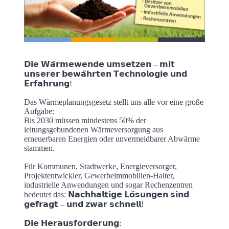
𝗗𝗶𝗲 𝗪𝗮̈𝗿𝗺𝗲𝘄𝗲𝗻𝗱𝗲 𝘂𝗺𝘀𝗲𝘁𝘇𝗲𝗻 – 𝗺𝗶𝘁
𝘂𝗻𝘀𝗲𝗿𝗲𝗿 𝗯𝗲𝘄𝗮̈𝗵𝗿𝘁𝗲𝗻 𝗧𝗲𝗰𝗵𝗻𝗼𝗹𝗼𝗴𝗶𝗲 𝘂𝗻𝗱
𝗘𝗿𝗳𝗮𝗵𝗿𝘂𝗻𝗴!
Das Wärmeplanungsgesetz stellt uns alle vor eine große
Aufgabe:
Bis 2030 müssen mindestens 50% der
leitungsgebundenen Wärmeversorgung aus
erneuerbaren Energien oder unvermeidbarer Abwärme
stammen.
Für Kommunen, Stadtwerke, Energieversorger,
Projektentwickler, Gewerbeimmobilien-Halter,
industrielle Anwendungen und sogar Rechenzentren
bedeutet das: 𝗡𝗮𝗰𝗵𝗵𝗮𝗹𝘁𝗶𝗴𝗲 𝗟𝗼̈𝘀𝘂𝗻𝗴𝗲𝗻 𝘀𝗶𝗻𝗱
𝗴𝗲𝗳𝗿𝗮𝗴𝘁 – 𝘂𝗻𝗱 𝘇𝘄𝗮𝗿 𝘀𝗰𝗵𝗻𝗲𝗹𝗹!
𝗗𝗶𝗲 𝗛𝗲𝗿𝗮𝘂𝘀𝗳𝗼𝗿𝗱𝗲𝗿𝘂𝗻𝗴: