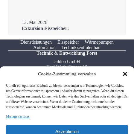
13. Mai 2026
Exkursion Eisspeicher:
Ostfalia Hochschule zu
Besuch im H3Ö
Dienstleistungen
Eisspeicher
Wärmepumpen
Automation
Technikzentralenbau
Mehr
Technik & Entwicklung Forst
caldoa GmbH
Karl-Wirth-Strasse 10
76694 Forst
Cookie-Zustimmung verwalten
Tel: +49 7251 / 322 549 5
Um dir ein optimales Erlebnis zu bieten, verwenden wir Technologien wie Cookies,
Fax: +49 7541 / 599 767 8
um Geräteinformationen zu speichern und/oder darauf zuzugreifen. Wenn du diesen
Email: info[at]caldoa.de
Technologien zustimmst, können wir Daten wie das Surfverhalten oder eindeutige IDs
auf dieser Website verarbeiten. Wenn du deine Zustimmung nicht erteilst oder
zurückziehst, können bestimmte Merkmale und Funktionen beeinträchtigt werden.
Verwaltung Friedrichshafen
Manage services
caldoa GmbH
Donaustrasse 12
88046 Friedrichshafen
Akzeptieren