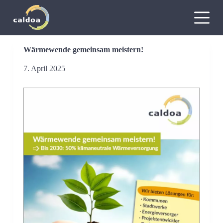
Z
u
m
I
n
Wärmewende gemeinsam meistern!
h
a
7. April 2025
l
t
s
p
r
i
n
g
e
n