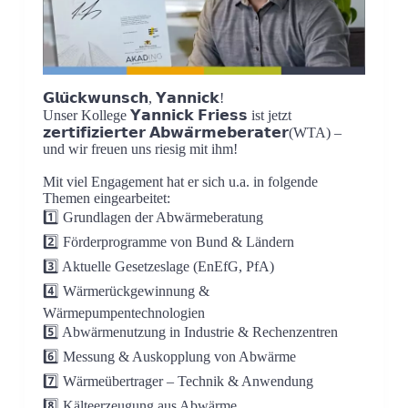
𝗚𝗹𝘂̈𝗰𝗸𝘄𝘂𝗻𝘀𝗰𝗵, 𝗬𝗮𝗻𝗻𝗶𝗰𝗸!
Unser Kollege 𝗬𝗮𝗻𝗻𝗶𝗰𝗸 𝗙𝗿𝗶𝗲𝘀𝘀 ist jetzt
𝘇𝗲𝗿𝘁𝗶𝗳𝗶𝘇𝗶𝗲𝗿𝘁𝗲𝗿 𝗔𝗯𝘄𝗮̈𝗿𝗺𝗲𝗯𝗲𝗿𝗮𝘁𝗲𝗿(WTA) –
und wir freuen uns riesig mit ihm!
Mit viel Engagement hat er sich u.a. in folgende
Themen eingearbeitet:
1️⃣ Grundlagen der Abwärmeberatung
2️⃣ Förderprogramme von Bund & Ländern
3️⃣ Aktuelle Gesetzeslage (EnEfG, PfA)
4️⃣ Wärmerückgewinnung &
Wärmepumpentechnologien
5️⃣ Abwärmenutzung in Industrie & Rechenzentren
6️⃣ Messung & Auskopplung von Abwärme
7️⃣ Wärmeübertrager – Technik & Anwendung
8️⃣ Kälteerzeugung aus Abwärme