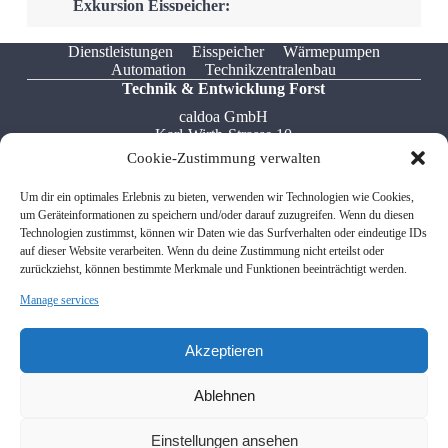
Exkursion Eisspeicher:
Ostfalia Hochschule zu
Besuch im H3Ö
Dienstleistungen
Eisspeicher
Wärmepumpen
Automation
Technikzentralenbau
Mehr
Technik & Entwicklung Forst
caldoa GmbH
Karl-Wirth-Strasse 10
76694 Forst
Cookie-Zustimmung verwalten
Tel: +49 7251 / 322 549 5
Um dir ein optimales Erlebnis zu bieten, verwenden wir Technologien wie Cookies,
Fax: +49 7541 / 599 767 8
um Geräteinformationen zu speichern und/oder darauf zuzugreifen. Wenn du diesen
Email: info[at]caldoa.de
Technologien zustimmst, können wir Daten wie das Surfverhalten oder eindeutige IDs
auf dieser Website verarbeiten. Wenn du deine Zustimmung nicht erteilst oder
zurückziehst, können bestimmte Merkmale und Funktionen beeinträchtigt werden.
Verwaltung Friedrichshafen
Manage services
caldoa GmbH
Donaustrasse 12
88046 Friedrichshafen
Akzeptieren
Tel: +49 7541 / 599 767 0
Ablehnen
Fax: +49 7541 / 599 767 8
Email: info[at]caldoa.de
Einstellungen ansehen
Impressum
|
Datenschutz
|
Disclaimer