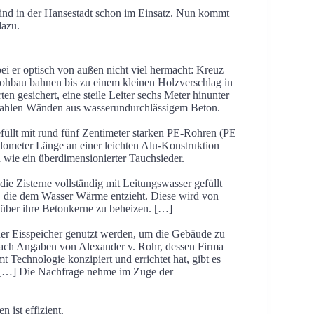
er sind in der Hansestadt schon im Einsatz. Nun kommt
dazu.
ei er optisch von außen nicht viel hermacht: Kreuz
bau bahnen bis zu einem kleinen Holzverschlag in
en gesichert, eine steile Leiter sechs Meter hinunter
kahlen Wänden aus wasserundurchlässigem Beton.
gefüllt mit rund fünf Zentimeter starken PE-Rohren (PE
Kilometer Länge an einer leichten Alu-Konstruktion
wie ein überdimensionierter Tauchsieder.
die Zisterne vollständig mit Leitungswasser gefüllt
et, die dem Wasser Wärme entzieht. Diese wird von
er ihre Betonkerne zu beheizen. […]
er Eisspeicher genutzt werden, um die Gebäude zu
 Nach Angaben von
Alexander v. Rohr, dessen Firma
 Technologie konzipiert und errichtet hat, gibt es
n […] Die Nachfrage nehme im Zuge der
n ist effizient.