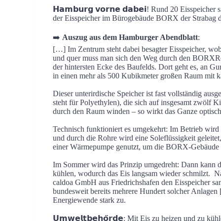
𝗛𝗮𝗺𝗯𝘂𝗿𝗴 𝘃𝗼𝗿𝗻𝗲 𝗱𝗮𝗯𝗲𝗶! Rund 20 Eisspeich
der Eisspeicher im Bürogebäude BORX der Strabag 
➡️
Auszug aus dem
Hamburger Abendblatt
:
[…] Im Zentrum steht dabei besagter Eisspeicher, wob
und quer muss man sich den Weg durch den BORXRoh
der hintersten Ecke des Baufelds. Dort geht es, an Gurt
in einen mehr als 500 Kubikmeter großen Raum mit 
Dieser unterirdische Speicher ist fast vollständig aus
steht für Polyethylen), die sich auf insgesamt zwölf 
durch den Raum winden – so wirkt das Ganze optisch 
Technisch funktioniert es umgekehrt: Im Betrieb wird 
und durch die Rohre wird eine Soleflüssigkeit geleit
einer Wärmepumpe genutzt, um die BORX-Gebäude üb
Im Sommer wird das Prinzip umgedreht: Dann kann d
kühlen, wodurch das Eis langsam wieder schmilzt.
caldoa GmbH aus Friedrichshafen den Eisspeicher samt
bundesweit bereits mehrere Hundert solcher Anlage
Energiewende stark zu.
𝗨𝗺𝘄𝗲𝗹𝘁𝗯𝗲𝗵𝗼̈𝗿𝗱𝗲: Mit Eis zu heizen und zu kühle