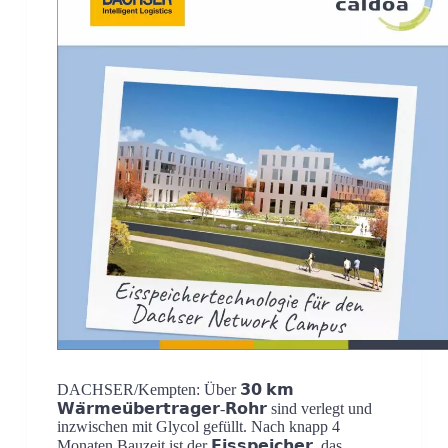
DACHSER/Kempten: Über 𝟯𝟬 𝗸𝗺
𝗪𝗮̈𝗿𝗺𝗲𝘂̈𝗯𝗲𝗿𝘁𝗿𝗮𝗴𝗲𝗿-𝗥𝗼𝗵𝗿 sind verlegt und
inzwischen mit Glycol gefüllt. Nach knapp 4
Monaten Bauzeit ist der 𝗘𝗶𝘀𝘀𝗽𝗲𝗶𝗰𝗵𝗲𝗿, das