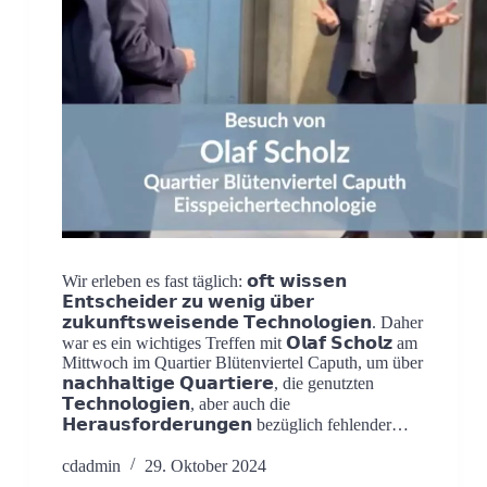
Wir erleben es fast täglich: 𝗼𝗳𝘁 𝘄𝗶𝘀𝘀𝗲𝗻
𝗘𝗻𝘁𝘀𝗰𝗵𝗲𝗶𝗱𝗲𝗿 𝘇𝘂 𝘄𝗲𝗻𝗶𝗴 𝘂̈𝗯𝗲𝗿
𝘇𝘂𝗸𝘂𝗻𝗳𝘁𝘀𝘄𝗲𝗶𝘀𝗲𝗻𝗱𝗲 𝗧𝗲𝗰𝗵𝗻𝗼𝗹𝗼𝗴𝗶𝗲𝗻. Daher
war es ein wichtiges Treffen mit 𝗢𝗹𝗮𝗳 𝗦𝗰𝗵𝗼𝗹𝘇 am
Mittwoch im Quartier Blütenviertel Caputh, um über
𝗻𝗮𝗰𝗵𝗵𝗮𝗹𝘁𝗶𝗴𝗲 𝗤𝘂𝗮𝗿𝘁𝗶𝗲𝗿𝗲, die genutzten
𝗧𝗲𝗰𝗵𝗻𝗼𝗹𝗼𝗴𝗶𝗲𝗻, aber auch die
𝗛𝗲𝗿𝗮𝘂𝘀𝗳𝗼𝗿𝗱𝗲𝗿𝘂𝗻𝗴𝗲𝗻 bezüglich fehlender…
cdadmin
29. Oktober 2024