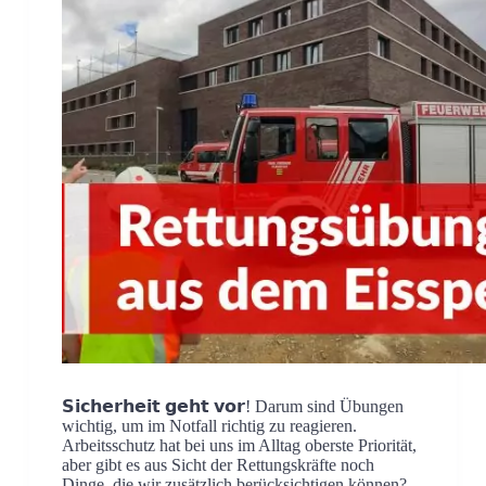
𝗦𝗶𝗰𝗵𝗲𝗿𝗵𝗲𝗶𝘁 𝗴𝗲𝗵𝘁 𝘃𝗼𝗿! Darum sind Übungen
wichtig, um im Notfall richtig zu reagieren.
Arbeitsschutz hat bei uns im Alltag oberste Priorität,
aber gibt es aus Sicht der Rettungskräfte noch
Dinge, die wir zusätzlich berücksichtigen können?