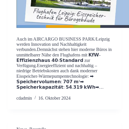
Auch im AIRCARGO BUSINESS PARK/Leipzig
werden Innovation und Nachhaltigkeit
verbunden.Demnächst stehen hier moderne Büros in
unmittelbarer Nähe den Flughafens mit 𝗞𝗳𝗪-
𝗘𝗳𝗳𝗶𝘇𝗶𝗲𝗻𝘇𝗵𝗮𝘂𝘀 𝟰𝟬-𝗦𝘁𝗮𝗻𝗱𝗮𝗿𝗱 zur
Verfügung.Energieeffizient und nachhaltig –
niedrige Betriebskosten auch dank moderner
Eisspeicher-Wärmepumpentechnologie: ➡
𝗦𝗽𝗲𝗶𝗰𝗵𝗲𝗿𝘃𝗼𝗹𝘂𝗺𝗲𝗻: 𝟳𝟬𝟳 𝗺³➡
𝗦𝗽𝗲𝗶𝗰𝗵𝗲𝗿𝗸𝗮𝗽𝗮𝘇𝗶𝘁𝗮̈𝘁: 𝟱𝟰.𝟯𝟭𝟵 𝗸𝗪𝗵➡…
cdadmin
16. Oktober 2024