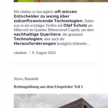
Wir erleben es fast täglich: 𝗼𝗳𝘁 𝘄𝗶𝘀𝘀𝗲𝗻
𝗘𝗻𝘁𝘀𝗰𝗵𝗲𝗶𝗱𝗲𝗿 𝘇𝘂 𝘄𝗲𝗻𝗶𝗴 𝘂̈𝗯𝗲𝗿
𝘇𝘂𝗸𝘂𝗻𝗳𝘁𝘀𝘄𝗲𝗶𝘀𝗲𝗻𝗱𝗲 𝗧𝗲𝗰𝗵𝗻𝗼𝗹𝗼𝗴𝗶𝗲𝗻. Daher
war es ein wichtiges Treffen mit 𝗢𝗹𝗮𝗳 𝗦𝗰𝗵𝗼𝗹𝘇 am
Mittwoch im Quartier Blütenviertel Caputh, um über
𝗻𝗮𝗰𝗵𝗵𝗮𝗹𝘁𝗶𝗴𝗲 𝗤𝘂𝗮𝗿𝘁𝗶𝗲𝗿𝗲, die genutzten
𝗧𝗲𝗰𝗵𝗻𝗼𝗹𝗼𝗴𝗶𝗲𝗻, aber auch die
𝗛𝗲𝗿𝗮𝘂𝘀𝗳𝗼𝗿𝗱𝗲𝗿𝘂𝗻𝗴𝗲𝗻 bezüglich fehlender…
cdadmin
9. August 2024
News
,
Baustelle
Rettungsübung aus dem Eisspeicher Teil 1