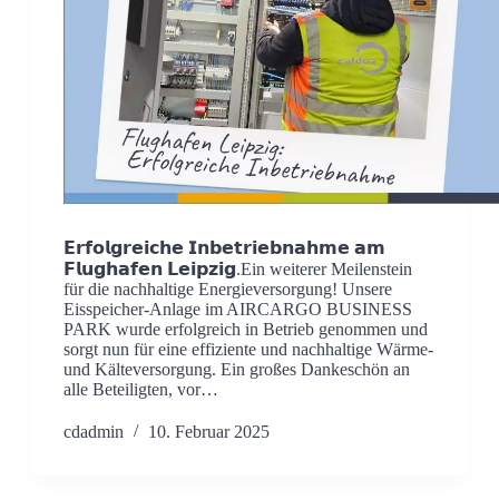
𝗘𝗿𝗳𝗼𝗹𝗴𝗿𝗲𝗶𝗰𝗵𝗲 𝗜𝗻𝗯𝗲𝘁𝗿𝗶𝗲𝗯𝗻𝗮𝗵𝗺𝗲 𝗮𝗺
𝗙𝗹𝘂𝗴𝗵𝗮𝗳𝗲𝗻 𝗟𝗲𝗶𝗽𝘇𝗶𝗴.Ein weiterer Meilenstein
für die nachhaltige Energieversorgung! Unsere
Eisspeicher-Anlage im AIRCARGO BUSINESS
PARK wurde erfolgreich in Betrieb genommen und
sorgt nun für eine effiziente und nachhaltige Wärme-
und Kälteversorgung. Ein großes Dankeschön an
alle Beteiligten, vor…
cdadmin
10. Februar 2025