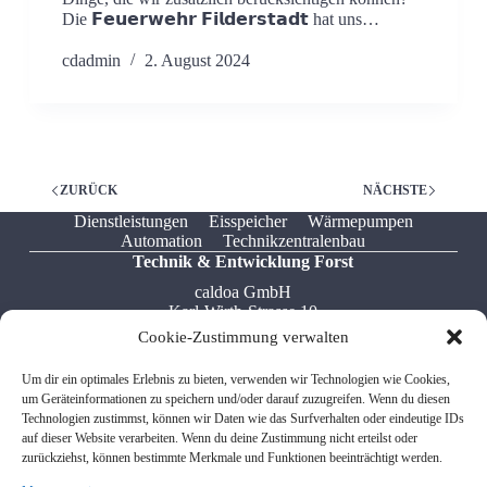
Die 𝗙𝗲𝘂𝗲𝗿𝘄𝗲𝗵𝗿 𝗙𝗶𝗹𝗱𝗲𝗿𝘀𝘁𝗮𝗱𝘁 hat uns…
cdadmin
2. August 2024
ZURÜCK
NÄCHSTE
Dienstleistungen
Eisspeicher
Wärmepumpen
Automation
Technikzentralenbau
Technik & Entwicklung Forst
caldoa GmbH
Karl-Wirth-Strasse 10
76694 Forst
Cookie-Zustimmung verwalten
Tel: +49 7251 / 322 549 5
Um dir ein optimales Erlebnis zu bieten, verwenden wir Technologien wie Cookies,
Fax: +49 7541 / 599 767 8
um Geräteinformationen zu speichern und/oder darauf zuzugreifen. Wenn du diesen
Email: info[at]caldoa.de
Technologien zustimmst, können wir Daten wie das Surfverhalten oder eindeutige IDs
auf dieser Website verarbeiten. Wenn du deine Zustimmung nicht erteilst oder
zurückziehst, können bestimmte Merkmale und Funktionen beeinträchtigt werden.
Verwaltung Friedrichshafen